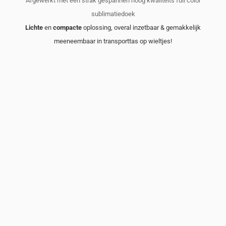
Afgewerkt met een strak gespannen hoog kwaliteits full color
sublimatiedoek
Lichte
en
compacte
oplossing, overal inzetbaar & gemakkelijk
meeneembaar in transporttas op wieltjes!