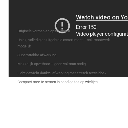
Originele vormen en opstellingen
Uniek, volledig en uitgebreid assortiment – ook maatwerk
mogelijk
Superstrakke afwerking
Makkelijk opzetbaar – geen vakman nodig
Licht gewicht dankzij afwerking met stretch textieldoek
Compact mee te nemen in handige tas op wieltjes