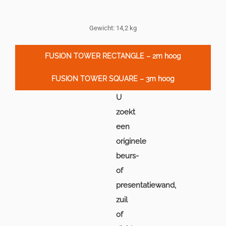
Gewicht: 14,2 kg
FUSION TOWER RECTANGLE – 2m hoog
FUSION TOWER SQUARE – 3m hoog
U
zoekt
een
originele
beurs-
of
presentatiewand,
zuil
of