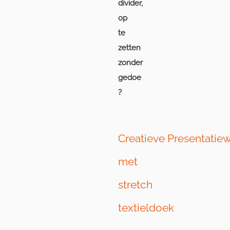
divider,
op
te
zetten
zonder
gedoe
?
Creatieve Presentati
met
stretch
textieldoek