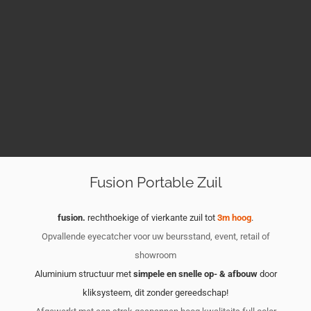
Fusion Portable Zuil
fusion.
rechthoekige of vierkante zuil tot
3m hoog
.
Opvallende eyecatcher voor uw beursstand, event, retail of
showroom
Aluminium structuur met
simpele en snelle op- & afbouw
door
kliksysteem, dit zonder gereedschap!