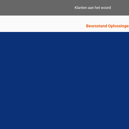
Skip
Klanten aan het woord
to
content
Beursstand Oplossinge