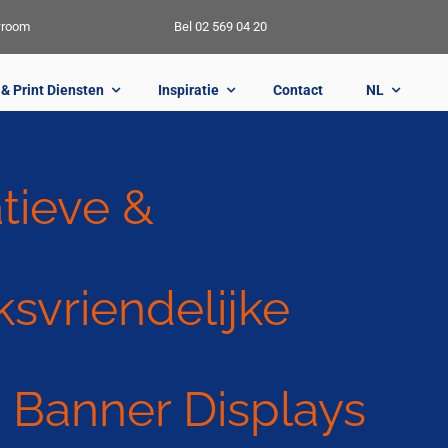
wroom
Bel 02 569 04 20
& Print Diensten
Inspiratie
Contact
NL
tieve &
ksvriendelijke
p Banner Displays