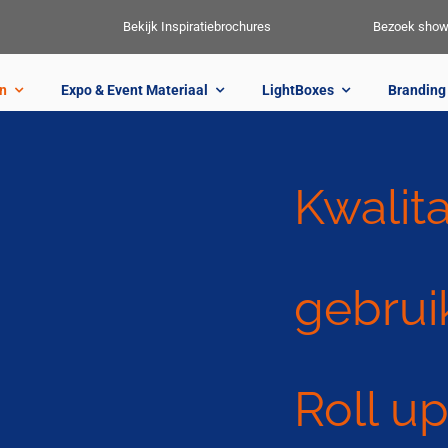
Bekijk Inspiratiebrochures
Bezoek sho
n
Expo & Event Materiaal
LightBoxes
Branding 
Kwalita
gebrui
Roll u