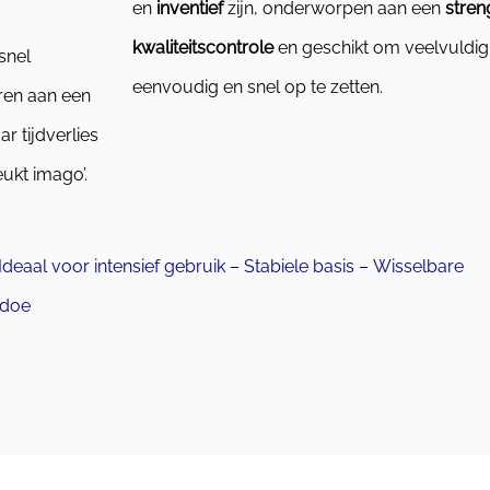
en
inventief
zijn,
onderworpen aan een
stren
kwaliteitscontrole
en geschikt om veelvuldig
snel
eenvoudig en snel op te zetten.
ren aan een
r tijdverlies
ukt imago’.
aal voor intensief gebruik – Stabiele basis – Wisselbare
edoe