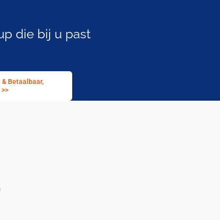
up die bij u past
 & Betaalbaar,
 >>
n